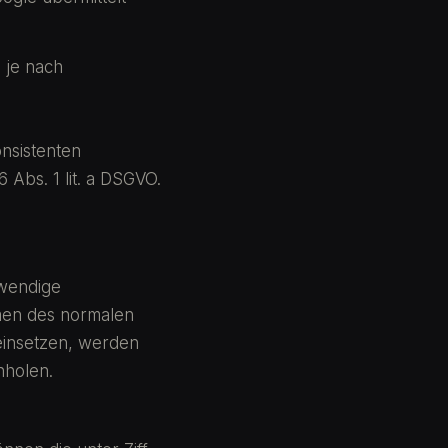
 je nach
onsistenten
6 Abs. 1 lit. a DSGVO.
twendige
men des normalen
 einsetzen, werden
nholen.