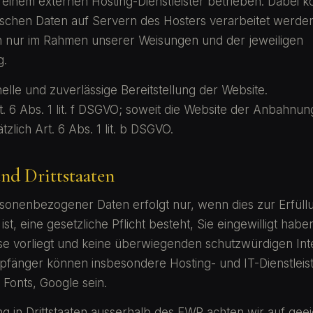
 einem externen Hosting-Dienstleister betrieben. Dabei kö
ischen Daten auf Servern des Hosters verarbeitet werde
en nur im Rahmen unserer Weisungen und der jeweiligen
g.
elle und zuverlässige Bereitstellung der Website.
. 6 Abs. 1 lit. f DSGVO; soweit die Website der Anbahnun
tzlich Art. 6 Abs. 1 lit. b DSGVO.
und Drittstaaten
sonenbezogener Daten erfolgt nur, wenn dies zur Erfül
st, eine gesetzliche Pflicht besteht, Sie eingewilligt habe
sse vorliegt und keine überwiegenden schutzwürdigen In
fänger können insbesondere Hosting- und IT-Dienstleist
Fonts, Google sein.
ng in Drittstaaten ausserhalb des EWR achten wir auf gee