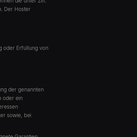
nnen die unter Ziff.
n. Der Hoster
g oder Erfüllung von
lung der genannten
n oder ein
teressen
er sowie, bei
ignete Garantien