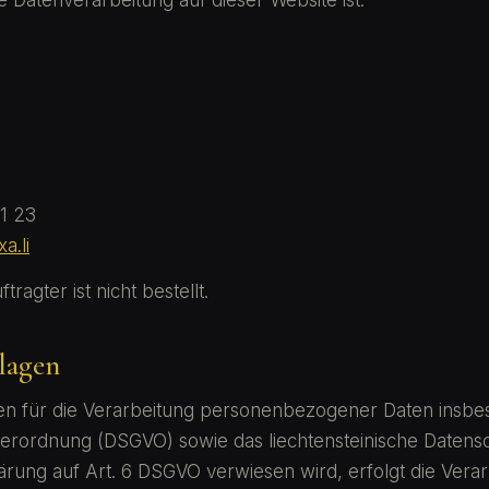
ie Datenverarbeitung auf dieser Website ist:
1 23
a.li
ragter ist nicht bestellt.
lagen
lten für die Verarbeitung personenbezogener Daten insb
rordnung (DSGVO) sowie das liechtensteinische Datens
lärung auf Art. 6 DSGVO verwiesen wird, erfolgt die Verar