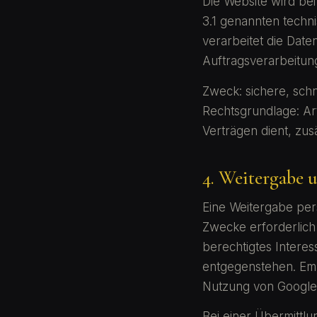
Die Website wird bei
3.1 genannten techn
verarbeitet die Dat
Auftragsverarbeitun
Zweck: sichere, schn
Rechtsgrundlage: Art
Verträgen dient, zusä
4. Weitergabe 
Eine Weitergabe per
Zwecke erforderlich i
berechtigtes Intere
entgegenstehen. Emp
Nutzung von Google 
Bei einer Übermittlu