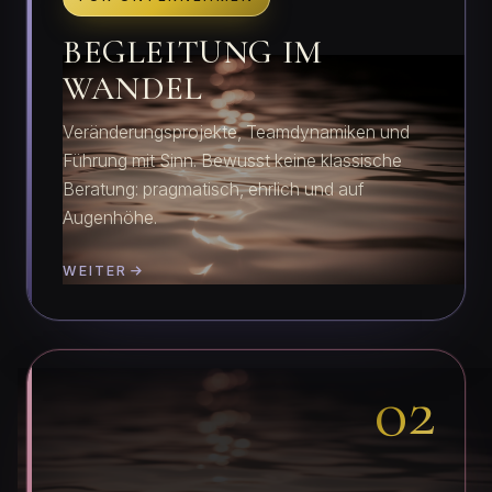
BEGLEITUNG IM
WANDEL
Veränderungsprojekte, Teamdynamiken und
Führung mit Sinn. Bewusst keine klassische
Beratung: pragmatisch, ehrlich und auf
Augenhöhe.
WEITER
02