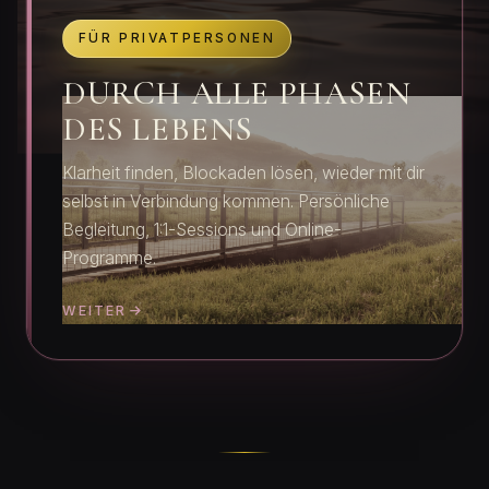
FÜR PRIVATPERSONEN
DURCH ALLE PHASEN
DES LEBENS
Klarheit finden, Blockaden lösen, wieder mit dir
selbst in Verbindung kommen. Persönliche
Begleitung, 1:1-Sessions und Online-
Programme.
WEITER