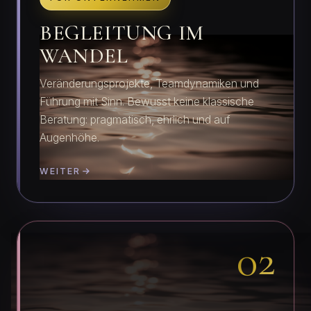
BEGLEITUNG IM
WANDEL
Veränderungsprojekte, Teamdynamiken und
Führung mit Sinn. Bewusst keine klassische
Beratung: pragmatisch, ehrlich und auf
Augenhöhe.
WEITER
02