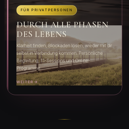
FÜR PRIVATPERSONEN
DURCH ALLE PHASEN
DES LEBENS
Klarheit finden, Blockaden lösen, wieder mit dir
selbst in Verbindung kommen. Persönliche
Begleitung, 1:1-Sessions und Online-
Programme.
WEITER